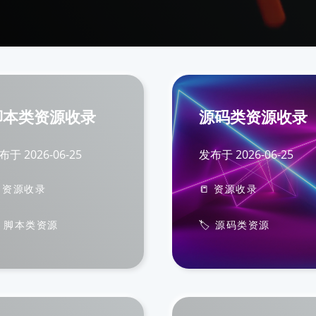
脚本类资源收录
源码类资源收录
布于
2026-06-25
发布于
2026-06-25
 资源收录
📒 资源收录
️ 脚本类资源
🏷️ 源码类资源