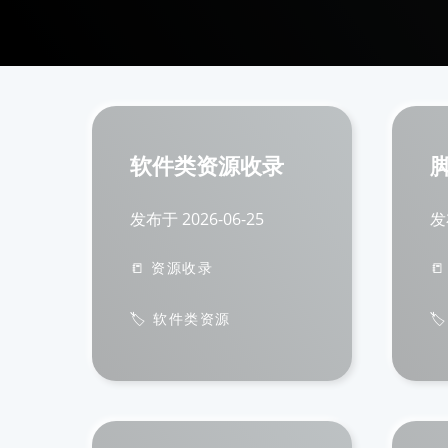
软件类资源收录
发布于
2026-06-25
发
📒 资源收录

🏷️ 软件类资源
