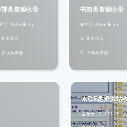
影视类资源收录
书籍类资源收录
布于
2026-06-25
发布于
2026-06-25
 资源收录
📒 资源收录
️ 影视类资源
🏷️ 书籍类资源
永硕E盘资源站
发布于
2022-01-26