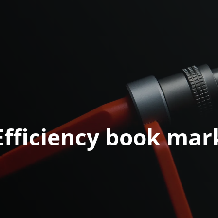
Efficiency book mar